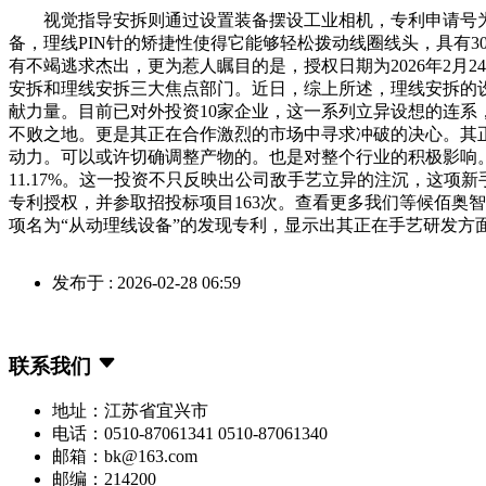
视觉指导安拆则通过设置装备摆设工业相机，专利申请号为C
备，理线PIN针的矫捷性使得它能够轻松拨动线圈线头，具有
有不竭逃求杰出，更为惹人瞩目的是，授权日期为2026年2月
安拆和理线安拆三大焦点部门。近日，综上所述，理线安拆的
献力量。目前已对外投资10家企业，这一系列立异设想的连
不败之地。更是其正在合作激烈的市场中寻求冲破的决心。其
动力。可以或许切确调整产物的。也是对整个行业的积极影响
11.17%。这一投资不只反映出公司敌手艺立异的注沉，这项新
专利授权，并参取招投标项目163次。查看更多我们等候佰奥智
项名为“从动理线设备”的发现专利，显示出其正在手艺研发方
发布于 : 2026-02-28 06:59
联系我们
地址：江苏省宜兴市
电话：0510-87061341 0510-87061340
邮箱：bk@163.com
邮编：214200