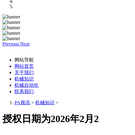
Previous
Next
网站导航
网站首页
关于我们
机械知识
机械自动化
联系我们
PA视讯
>
机械知识
>
授权日期为2026年2月2