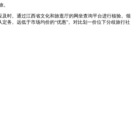
旅。
及时。通过江西省文化和旅逛厅的网坐查询平台进行核验。领
定务。远低于市场均价的“优惠”。对比划一价位下分歧旅行社