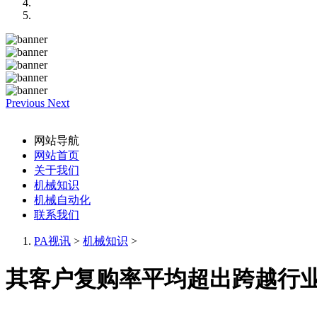
Previous
Next
网站导航
网站首页
关于我们
机械知识
机械自动化
联系我们
PA视讯
>
机械知识
>
其客户复购率平均超出跨越行