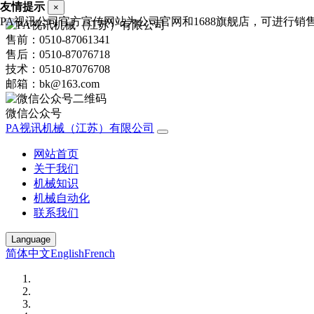
友情提示
×
PA视讯公司官方宣传网站为公司官网和1688旗舰店，可进行销售询价
售前：0510-87061341
售后：0510-87076718
技术：0510-87076708
邮箱：bk@163.com
微信公众号
PA视讯机械（江苏）有限公司
网站首页
关于我们
机械知识
机械自动化
联系我们
Language
简体中文
English
French