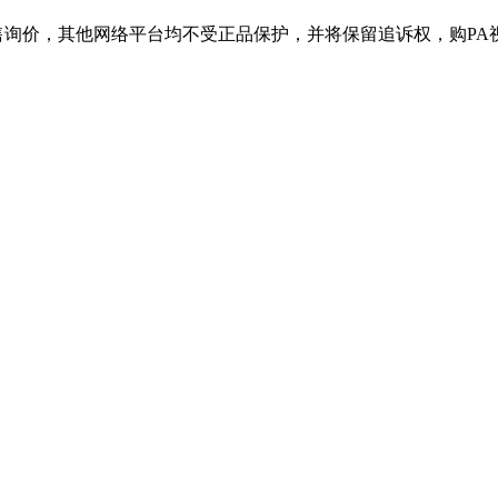
，其他网络平台均不受正品保护，并将保留追诉权，购PA视讯产品请认准官