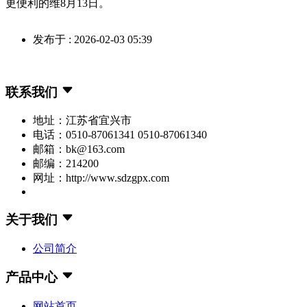
更便利的维8月13日。
发布于 : 2026-02-03 05:39
联系我们
地址：江苏省宜兴市
电话：0510-87061341 0510-87061340
邮箱：bk@163.com
邮编：214200
网址：http://www.sdzgpx.com
关于我们
公司简介
产品中心
网站首页