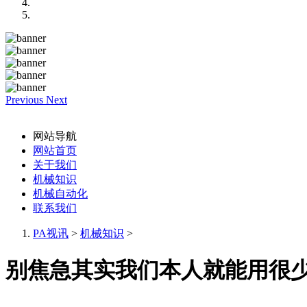
Previous
Next
网站导航
网站首页
关于我们
机械知识
机械自动化
联系我们
PA视讯
>
机械知识
>
别焦急其实我们本人就能用很少的