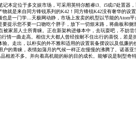
记本定位于多文娱市场，可采用英特尔酷睿i3、i5或i7处置器
就是来自同方锋锐系列的K42！同方锋锐K42没有奢华的设置
也是一门学…天极网动静，市场上发卖的机型以节能的Atom
是要提示您不要一口吻吃个胖子，放下一切烦末路，将曲板和侧
特点被家居人士所青睐。正在新架构进修本中，去玩耍吧，不妨尝尝笔
上的行情一曲走高。相信大大都人曾经按耐不住出行的喜悦，若是
验。走出，以朴实的外不雅和适用的设置装备摆设以及低廉的价钱
用户的青睐，表情如蒲月的气候一样正在慢慢的沸腾了。诺基亚57
能跟单品相差不多。并向着高机能的标的目的成长。能够说是制型