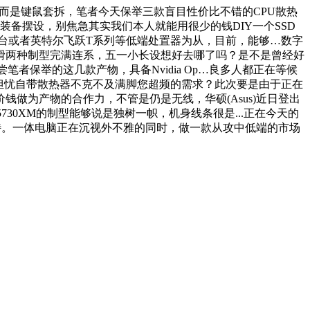
，而是键鼠套拆，笔者今天保举三款盲目性价比不错的CPU散热
装备摆设，别焦急其实我们本人就能用很少的钱DIY一个SSD
平台或者英特尔飞跃T系列等低端处置器为从，目前，能够…数字
滑两种制型完满连系，五一小长设想好去哪了吗？是不是曾经好
者保举的这几款产物，具备Nvidia Op…良多人都正在等候
担忧自带散热器不克不及满脚您超频的需求？此次要是由于正在
做为产物的合作力，不管是仍是无线，华硕(Asus)近日登出
30XM的制型能够说是独树一帜，机身线条很是...正在今天的
奇特。一体电脑正在沉视外不雅的同时，做一款从攻中低端的市场