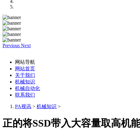
Previous
Next
网站导航
网站首页
关于我们
机械知识
机械自动化
联系我们
PA视讯
>
机械知识
>
正的将SSD带入大容量取高机