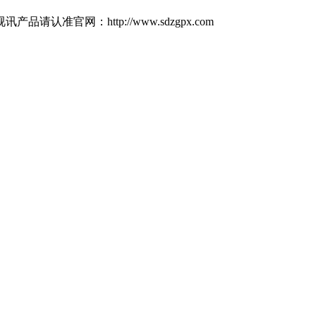
网：http://www.sdzgpx.com