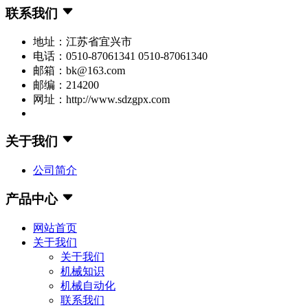
联系我们
地址：江苏省宜兴市
电话：0510-87061341 0510-87061340
邮箱：bk@163.com
邮编：214200
网址：http://www.sdzgpx.com
关于我们
公司简介
产品中心
网站首页
关于我们
关于我们
机械知识
机械自动化
联系我们