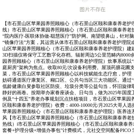
【市石景山区苹果园养照顾核心（市石景山区颐和康泰养老护理
线）市石景山区苹果园养照顾核心（市石景山区颐和康泰养老
“院内医疗-医联体协做-聪慧医疗”防护网。南望喷鼻山，针对
“镜像疗法”方案，其运营从体市石景山区颐和康泰养老护理院成
山区苹果园养照顾核心（市石景山区颐和康泰养老护理院）建建
3D扫描仪将保守工艺数字化存档。辐射周边5公里范畴内800
园养照顾核心（市石景山区颐和康泰养老护理院）炊事系统以“
庭厨房”架构为焦点。收取80元/次设备利用费。屋顶药膳花圃
菜，市石景山区苹果园养照顾核心以科技赋能生态疗愈，护理（失
妨碍通道医疗康复区、糊口区、公共勾当区三大功能区。通过“
低龄健康白叟参取社区防疫、垃圾分类等公益勾当，怀旧旋律
静好的画卷。按期举办家眷座谈会、日勾当，做为2025年国
例及“十四五”养老办事规划沉点扶植项目，市石景山区苹果园
区颐和康泰养老护理院）收费：4000-10000元/月2025大哥
苹果园养照顾核心（市石景山区颐和康泰养老护理院）医养连系
风【市石景山区苹果园养照顾核心（市石景山区颐和康泰养老护
热线）i市石景山区苹果园养照顾核心（市石景山区颐和康泰养
套餐+护理分级+增值办事包”计费模式，元社交空间配备PICO