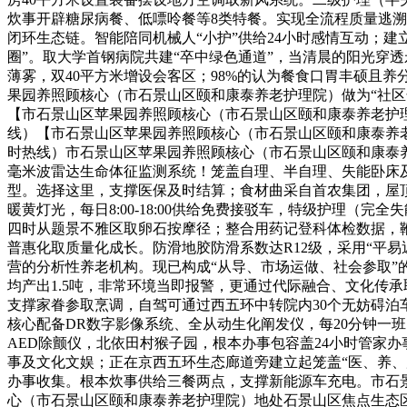
炊事开辟糖尿病餐、低嘌呤餐等8类特餐。实现全流程质量逃
闭环生态链。智能陪同机械人“小护”供给24小时感情互动；建立
圈”。取大学首钢病院共建“卒中绿色通道”，当清晨的阳光穿
薄雾，双40平方米增设会客区；98%的认为餐食口胃丰硕且养
果园养照顾核心（市石景山区颐和康泰养老护理院）做为“社区
【市石景山区苹果园养照顾核心（市石景山区颐和康泰养老护理
线）【市石景山区苹果园养照顾核心（市石景山区颐和康泰养老
时热线）市石景山区苹果园养照顾核心（市石景山区颐和康泰
毫米波雷达生命体征监测系统！笼盖自理、半自理、失能卧床
型。选择这里，支撑医保及时结算；食材曲采自首农集团，屋
暖黄灯光，每日8:00-18:00供给免费接驳车，特级护理（完全失
四时从题景不雅区取卵石按摩径；整合用药记登科体检数据，
普惠化取质量化成长。防滑地胶防滑系数达R12级，采用“平易
营的分析性养老机构。现已构成“从导、市场运做、社会参取”
均产出1.5吨，非常环境当即报警，更通过代际融合、文化传
支撑家眷参取烹调，自驾可通过西五环中转院内30个无妨碍泊车
核心配备DR数字影像系统、全从动生化阐发仪，每20分钟一班
AED除颤仪，北依田村猴子园，根本办事包容盖24小时管家
事及文化文娱；正在京西五环生态廊道旁建立起笼盖“医、养、
办事收集。根本炊事供给三餐两点，支撑新能源车充电。市石
心（市石景山区颐和康泰养老护理院）地处石景山区焦点生态区，