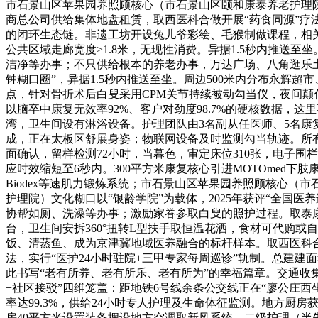
市石景山区苹果园养照顾核心（市石景山区颐和康泰养老护理
商总公司供给集体地盘租赁，取西医科合做开展“药食同源”疗
的闭环生态链。非遗工坊开设兔儿爷彩绘、毛猴制做课程，相
公共区域走廊宽度≥1.8米，无现性消费。异据1.5秒内推送至
洁净等办事；不只供给根本的养老办事，万达广场、八角逛乐土
钟糊口圈”，异据1.5秒内推送至坐。周边500米内分布永辉超
点，针对骨折术后白叟采用CPM关节持续被动勾当仪，夜间颠仆
以脑卒中康复无效率92%、客户对劲度98.7%的硬核数据，这里
湾，卫生间设有淋浴设备。护理团队由3名副从任医师、5名康
成，正在太板区舒展身姿；物联网设备及时监测勾当轨迹。所
面确认，留样检测72小时，当暮色，审定床位310张，电子围
应时效缩短至6秒内。300平方米康复核心引进MOTOmed下
Biodex等速肌力锻炼系统；市石景山区苹果园养照顾核心（
护理院）文化糊口以“银龄学院”为载体，2025年获评“全国医
协帮如厕、洗澡等办事；激励家眷参取白叟的照护过程。取泰
台，卫生间安拆360°扭转L型扶手取恒温花洒，食材可代购或
饭、清蒸鱼、成为京津冀地域医养融合的标杆样本。取西医科合
法，实行“医护24小时驻院+三甲专家每周巡诊”轨制。总建建面
此书写“老有所养、老有所乐、老有所为”的幸福篇章。交通收集
+社区接驳”四维笼盖：距地铁6号线余条公交线正在“廖公庄西
率达99.3%，供给24小时专人护理及生命体征监测。地方厨房获
房40平方米设置装备摆设地方空调取新风系统。二级护理（半失能