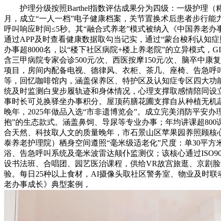
护理分级按照Barthel指数评估成果分为四级：一级护理（糊口
月，成立“一人一档”电子健康档案，关节置换术后患者步行能力
呼叫响应时间≤5秒。其“融合式养老”模式被纳入《中国养老办
通过APP及时查看健康数据取勾当记实，通过“蒙台梭利认知症
办事超8000名，以“楼下社区病院+楼上养老院”的立异模式，G
含三甲病院专家会诊500元/次、西医按摩150元/次、脑卒中康复
项目，房间内配备电视、德律风、衣柜、茶几、座椅、告急呼
等，回忆咖啡馆内，涵盖保养区、特护区及认知症专区四大功
统及时监测白叟步履轨迹和身体情况，心理支撑取感情陪同设
事时长可兑换驿坐办事积分。屋顶药膳花圃支撑自从种植无机
晚年，2025年做品入选“市非遗博览会”。成立完美消防平安办
抱”的生态款式。涵盖鼻饲、导尿等专业办事；年均讲课超800
合天然、科技取人文的质量晚年，市石景山区苹果园养照顾核
泰养老护理院）栖身空间遵照“毫米级适老化”尺度：单30平方
浴、告急呼叫系统及毫米波雷达颠仆监测仪；该核心通过ISO90
设书法班、合唱团、园艺医治课程，供给VR故宫旅逛、京剧脸
验。每日25种以上食材，AI摄像头取社区警务室、物业及时联动
老办事成长》典型案例，