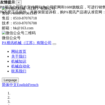
友情提示
×
PA视讯公司官方宣传网站为公司官网和1688旗舰店，可进行销
均不受正品保护，并将保留追诉权，购PA视讯产品请认准官网：http://w
售前：0510-87061341
售后：0510-87076718
技术：0510-87076708
邮箱：bk@163.com
微信公众号
PA视讯机械（江苏）有限公司
网站首页
关于我们
机械知识
机械自动化
联系我们
Language
简体中文
English
French