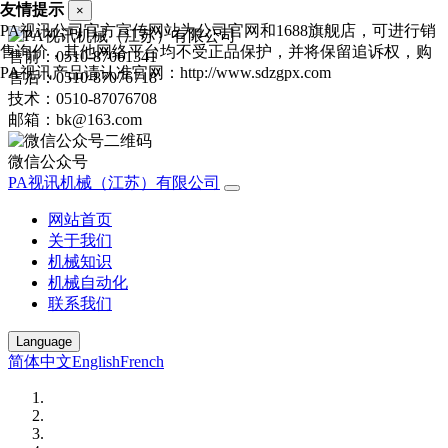
友情提示
×
PA视讯公司官方宣传网站为公司官网和1688旗舰店，可进行销
售询价，其他网络平台均不受正品保护，并将保留追诉权，购
售前：0510-87061341
PA视讯产品请认准官网：http://www.sdzgpx.com
售后：0510-87076718
技术：0510-87076708
邮箱：bk@163.com
微信公众号
PA视讯机械（江苏）有限公司
网站首页
关于我们
机械知识
机械自动化
联系我们
Language
简体中文
English
French