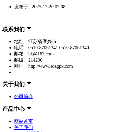
发布于 : 2025-12-20 05:08
联系我们
地址：江苏省宜兴市
电话：0510-87061341 0510-87061340
邮箱：bk@163.com
邮编：214200
网址：http://www.sdzgpx.com
关于我们
公司简介
产品中心
网站首页
关于我们