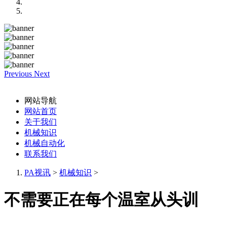
Previous
Next
网站导航
网站首页
关于我们
机械知识
机械自动化
联系我们
PA视讯
>
机械知识
>
不需要正在每个温室从头训