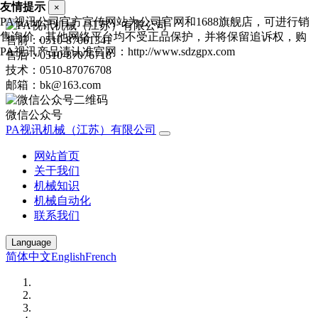
友情提示
×
PA视讯公司官方宣传网站为公司官网和1688旗舰店，可进行销
售询价，其他网络平台均不受正品保护，并将保留追诉权，购
售前：0510-87061341
PA视讯产品请认准官网：http://www.sdzgpx.com
售后：0510-87076718
技术：0510-87076708
邮箱：bk@163.com
微信公众号
PA视讯机械（江苏）有限公司
网站首页
关于我们
机械知识
机械自动化
联系我们
Language
简体中文
English
French