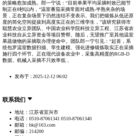
的策略愈加成熟。郎一宁说：“目前单果平均采摘时效已能节
制正在8秒以内，“温室番茄采摘常面对成熟-半熟夹杂的场
景，正在复杂场景下仍然连结不变表示。我们把锻炼从低还原
度的简化空间提拔到高度实正在的三维孪生，”该研究获得市
聪慧农业立异团队、中国农业科学院科技立异工程、江苏省农
业科技自从立异资金等项目赞帮。随后，无望推广至其他温室
果蔬做物的采摘取办理使命中。团队郎一宁引见：“起首，系
统包罗温室数据扫描、孪生建模、强化进修锻炼取实正在采摘
施行四个环节。正在现代设备农业中，采集高精度的RGB-D
数据。机械人采摘不只效率低，
发布于 : 2025-12-12 06:02
联系我们
地址：江苏省宜兴市
电话：0510-87061341 0510-87061340
邮箱：bk@163.com
邮编：214200