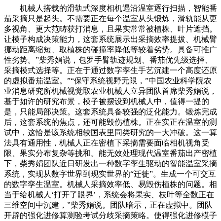
机械人搭载的滑轨式深度相机遇沿温室逐行扫描，智能番
茄采摘只是起头。不需要正在每个温室从头锻炼，滑轨能从更
多视角、更大范畴获打消息，且果实常常被植株、叶片遮挡。
让模子构成决策能力，这套系统展示出采摘效率提拔、机械臂
挪动距离缩短、取植株的碰撞率降低等较着劣势。具备可推广
性劣势。”柴秀娟说，包罗手臂轨迹规划、番茄优先级选择、
采摘模式选择等。正在于通过数字孪生手艺沉建一个高度还原
的虚拟番茄温室。”“保守系统视野无限，”中国农业科学院农
业消息研究所机械视觉取农业机械人立异团队首席柴秀娟说，
基于如许的研究布景，模子被摆设到机械人中，值得一提的
是，只能局部决策。这套系统具备较强的泛化能力。锻炼完成
后，这套系统的焦点，还可能毁伤植株。正在实正在温室的测
试中，这恰是该系统相较国表里同类研究的一大冲破。这一算
法具有通用性，机械人正在密植下采摘需要面临相机视角受
限、果实分布复杂等挑和。能无效处理现代温室番茄出产密植
下，柴秀娟团队近日研发出一种数字孪生驱动的智能温室采摘
系统，实现从数字世界到现实世界的“迁徙”。生成一个可交互
的数字孪生温室。机械人采摘效率低、易毁伤植株的问题。相
当于给机械人‘打开了眼界’，系统会将果实、枝叶等全数正在
三维空间中沉建，”柴秀娟说。团队暗示，正在虚拟中。团队
开辟的强化进修算测验考试分歧采摘策略。使得强化进修模子