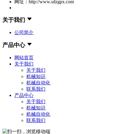
网址：http://www.sdzgpx.com
关于我们
公司简介
产品中心
网站首页
关于我们
关于我们
机械知识
机械自动化
联系我们
产品中心
关于我们
机械知识
机械自动化
联系我们