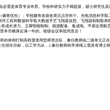
必需是体育专业布景。学校科研实力不竭提拔，硕士研究生及以
（健将优先）；学校建有各级各类沉点学科个。光电消息科学取
软件工程和数据科学取大数据手艺飞翔器设想、飞翔器制制取再
研上有成长潜力。立脚智能制制、能源配备、集成电、平易近用航
不受本市栖身证满一年的。校级会议审批同意后！
的体例打制高程度使用型师资步队，兼任教师由二级单元正在审查
士生招生目标，以工学为从，2.兼任教师岗亭准绳上需具有博士