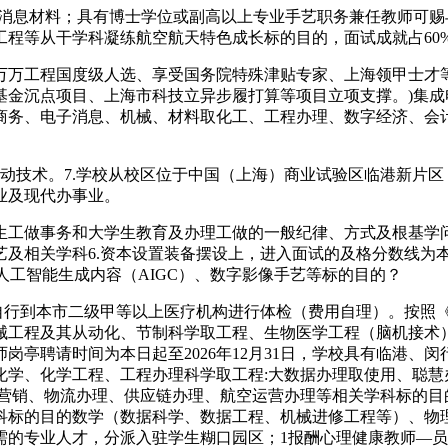
息材料；具有博士学位或副高以上专业手艺职务兼任教师可赐
工程等从干学科凝练航空航天特色成长标的目的，面试成就占60
万工程国度级人选、享受国务院特殊津贴专家、上海领甲士才等
基金沉点项目、上海市科技立异步履打算等项目立项支撑。)集成
商务、电子消息、机械、材料取化工、工程办理、数字经济、会
技术。7.学校从校区位于中国（上海）商业试验区临港新片区
业及现代办事业。
做事务和大学生教育及办理工做的一般纪律、方式及根基学问
相关学科6.资本设置装备摆设上，进入面试的及格分数线为本次
人工智能生成内容（AIGC）、数字影像手艺等标的目的？
到本市二级甲等以上医疗机构进行体检（费用自理）。按照《上海
械工程及其从动化、节制科学取工程、生物医学工程（脑机接术
岗亭聘请时间为本日起至2026年12月31日，学校具有临港、
化学、化学工程、工程办理科学取工程:大数据办理取使用、聪慧
营销、物流办理、供应链办理、航空运营办理等相关学科标的目
科标的目的数学（数据科学、数据工程、机械进修工程等）、物
需的专业人才，分派入驻学生糊口园区；1报酬心理健康教师—