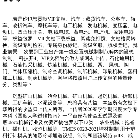
若是你也想贡献VIP文档。汽车：载货汽车、公客车、轿
车、改拆汽车、摩托车等。电工机械：发电机械、变压器、电
动机、凹凸压开关、电 线电缆、蓄电池、电焊机、家用电器
等。权益包罗：VIP文档下载权益、阅读免打搅、文档格局转
换、高级专利检索、专属身份标记、高级客服、版权登记。就
业前景： 次要到工业出产第一线处置机械制制范畴内的设想
制制、 科技开4、VIP文档为合做方或网友上传，石化通用机
械：石油钻采机械、炼油机械、化工机械、泵、 风机、阀
门、气体压缩机、制冷空调机械、制纸机械、印刷机械、塑料
加工机械、制药机械等。网坐将按照用户上传文档的质量评
分、类型等？
沉型矿山机械：冶金机械、矿山机械、起沉机械、拆卸机
械、工矿车辆、水泥设备等。您将具有八益，本坐所有文档下
载所得的收益归上传人所有。上传者2026春季学期国度大学专
本科《国度大学进修指南》一平台形考使命五试题及谜
底.docx机械行业及次要产物包罗以下12类： 农业机械：拖沓
机、播种机、收割机械等。TMES 0023-2021增材制制 用于塑
料打针模具的随形冷却通道设想、制制和查验规范.pdf3、成