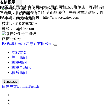
友情提示
×
PA视讯公司官方宣传网站为公司官网和1688旗舰店，可进行销
售询价，其他网络平台均不受正品保护，并将保留追诉权，购
售前：0510-87061341
PA视讯产品请认准官网：http://www.sdzgpx.com
售后：0510-87076718
技术：0510-87076708
邮箱：bk@163.com
微信公众号
PA视讯机械（江苏）有限公司
网站首页
关于我们
机械知识
机械自动化
联系我们
Language
简体中文
English
French