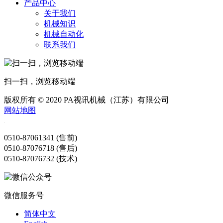
产品中心
关于我们
机械知识
机械自动化
联系我们
扫一扫，浏览移动端
版权所有 © 2020 PA视讯机械（江苏）有限公司
网站地图
0510-87061341 (售前)
0510-87076718 (售后)
0510-87076732 (技术)
微信服务号
简体中文