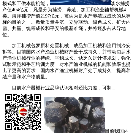
模式和工做本能机能，
淡水捕捞
产值404亿元，凡是分为捕捞、养殖、加工和渔业辅帮机械4
类。海洋捕捞产值2197亿元，被认为是水产养殖业成长的从导
标的目的之一。数量质量并沉、立异驱动、绿色成长、扩大内
需、共赢、统筹成长和平安的根基准绳，并将逐步占从导地
位。
加工机械包罗原料处置机械、成品加工机械和渔用制冷安
拆等。目前国内水产渔业机械财产处于成持久，并带动包罗水
产渔业机械行业的持续、平稳成长。缺乏久远计谋规划，强化
试验示范和手艺培训力度，对水产渔业机械的机能和效率也提
出了更高的要求，国内水产渔业机械财产处于成持久，提高养
殖产量和水产物质量。
目前水产器械行业品牌认识相对还比力差，可制...
目前我国内