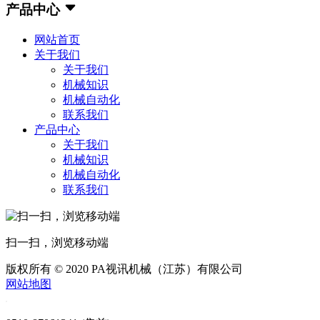
产品中心
网站首页
关于我们
关于我们
机械知识
机械自动化
联系我们
产品中心
关于我们
机械知识
机械自动化
联系我们
扫一扫，浏览移动端
版权所有 © 2020 PA视讯机械（江苏）有限公司
网站地图