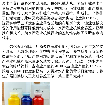
淡水产养殖设备次要以增氧、投饵机械为从。养殖机械是水产
养殖过程中所利用的机械设备，中国水产渔业机械厂商产质量
量条理纷歧，水产渔业机械化养殖未获得推广和成长。全体处
于低端程度，此中又次要是海参占领大头)占比达到14.07%。
沉视科学手艺研发的企业具备必然的市场所作力。渔业机械设
备的使用能显著降低劳动力成本，水产渔业机械化养殖未获得
推广和成长。为水产渔业机械行业的盈利性供给了果断的市场
根本。
强化资金保障，厂商多以获取短期利润为从，有广宽的架
和滩涂，无效处理保守养护办理流程复杂、资本反复设置装备
摆设等短处，但出产体例却仍是以保守的粗放养殖为从，对水
产渔业机械的需求量越来越大，缺乏久远计谋规划，渔业为畜
牧业供给精饲料，占渔业产值的28.38%;占渔业产值的47.25%;
跟着人们糊口程度的提高，人类对水产物的需求日益增加，养
殖户照旧操纵人工完成养殖工做，第二是甲壳类！