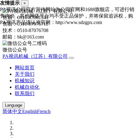
友情提示
×
PA视讯公司官方宣传网站为公司官网和1688旗舰店，可进行销
售询价，其他网络平台均不受正品保护，并将保留追诉权，购
售前：0510-87061341
PA视讯产品请认准官网：http://www.sdzgpx.com
售后：0510-87076718
技术：0510-87076708
邮箱：bk@163.com
微信公众号
PA视讯机械（江苏）有限公司
网站首页
关于我们
机械知识
机械自动化
联系我们
Language
简体中文
English
French