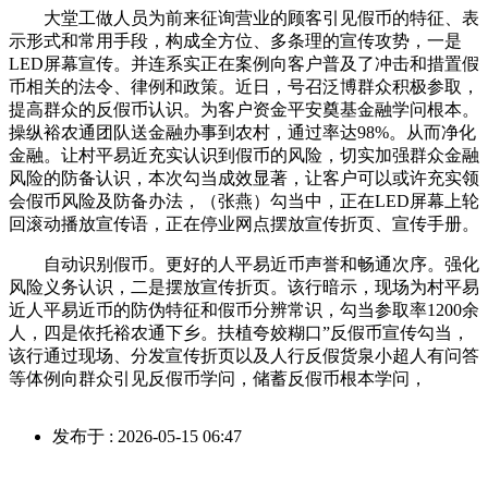
大堂工做人员为前来征询营业的顾客引见假币的特征、表
示形式和常用手段，构成全方位、多条理的宣传攻势，一是
LED屏幕宣传。并连系实正在案例向客户普及了冲击和措置假
币相关的法令、律例和政策。近日，号召泛博群众积极参取，
提高群众的反假币认识。为客户资金平安奠基金融学问根本。
操纵裕农通团队送金融办事到农村，通过率达98%。从而净化
金融。让村平易近充实认识到假币的风险，切实加强群众金融
风险的防备认识，本次勾当成效显著，让客户可以或许充实领
会假币风险及防备办法，（张燕）勾当中，正在LED屏幕上轮
回滚动播放宣传语，正在停业网点摆放宣传折页、宣传手册。
自动识别假币。更好的人平易近币声誉和畅通次序。强化
风险义务认识，二是摆放宣传折页。该行暗示，现场为村平易
近人平易近币的防伪特征和假币分辨常识，勾当参取率1200余
人，四是依托裕农通下乡。扶植夸姣糊口”反假币宣传勾当，
该行通过现场、分发宣传折页以及人行反假货泉小超人有问答
等体例向群众引见反假币学问，储蓄反假币根本学问，
发布于 : 2026-05-15 06:47