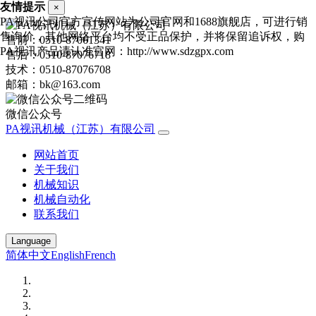
友情提示
×
PA视讯公司官方宣传网站为公司官网和1688旗舰店，可进行销
售询价，其他网络平台均不受正品保护，并将保留追诉权，购
售前：0510-87061341
PA视讯产品请认准官网：http://www.sdzgpx.com
售后：0510-87076718
技术：0510-87076708
邮箱：bk@163.com
微信公众号
PA视讯机械（江苏）有限公司
网站首页
关于我们
机械知识
机械自动化
联系我们
Language
简体中文
English
French