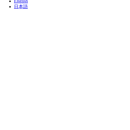
English
日本語