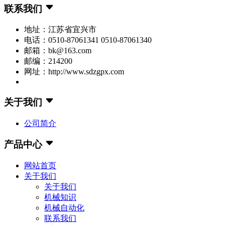
联系我们
地址：江苏省宜兴市
电话：0510-87061341 0510-87061340
邮箱：bk@163.com
邮编：214200
网址：http://www.sdzgpx.com
关于我们
公司简介
产品中心
网站首页
关于我们
关于我们
机械知识
机械自动化
联系我们