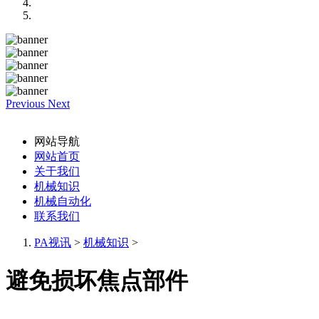
Previous
Next
网站导航
网站首页
关于我们
机械知识
机械自动化
联系我们
PA视讯
>
机械知识
>
避免损坏焦点部件