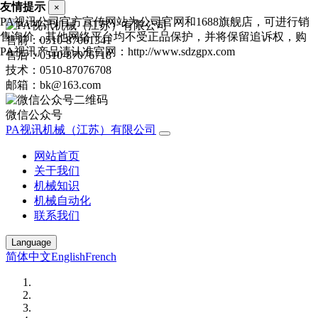
友情提示
×
PA视讯公司官方宣传网站为公司官网和1688旗舰店，可进行销
售询价，其他网络平台均不受正品保护，并将保留追诉权，购
售前：0510-87061341
PA视讯产品请认准官网：http://www.sdzgpx.com
售后：0510-87076718
技术：0510-87076708
邮箱：bk@163.com
微信公众号
PA视讯机械（江苏）有限公司
网站首页
关于我们
机械知识
机械自动化
联系我们
Language
简体中文
English
French