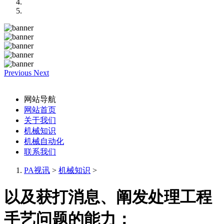
Previous
Next
网站导航
网站首页
关于我们
机械知识
机械自动化
联系我们
PA视讯
>
机械知识
>
以及获打消息、阐发处理工程
手艺问题的能力；