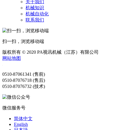
关于我们
机械知识
机械自动化
联系我们
扫一扫，浏览移动端
版权所有 © 2020 PA视讯机械（江苏）有限公司
网站地图
0510-87061341 (售前)
0510-87076718 (售后)
0510-87076732 (技术)
微信服务号
简体中文
English
日本語