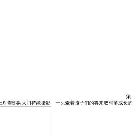
须
上对着部队大门持续摄影，一头牵着孩子们的将来取村落成长的