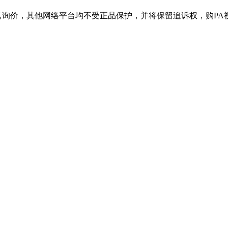
，其他网络平台均不受正品保护，并将保留追诉权，购PA视讯产品请认准官