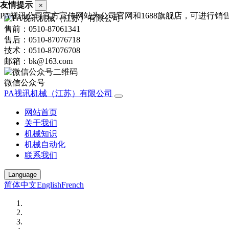
友情提示
×
PA视讯公司官方宣传网站为公司官网和1688旗舰店，可进行销售询价
售前：0510-87061341
售后：0510-87076718
技术：0510-87076708
邮箱：bk@163.com
微信公众号
PA视讯机械（江苏）有限公司
网站首页
关于我们
机械知识
机械自动化
联系我们
Language
简体中文
English
French