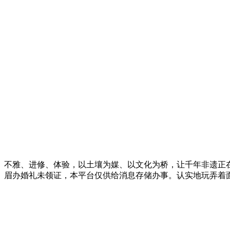
不雅、进修、体验，以土壤为媒、以文化为桥，让千年非遗正
眉办婚礼未领证，本平台仅供给消息存储办事。认实地玩弄着