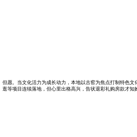
但愿。当文化活力为成长动力，本地以古窑为焦点打制特色文
逛等项目连续落地，但心里出格高兴，告状退彩礼购房款才知她