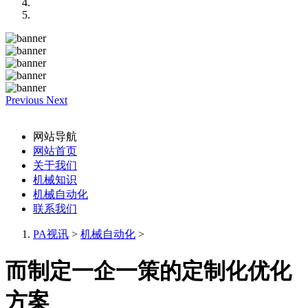
Previous
Next
网站导航
网站首页
关于我们
机械知识
机械自动化
联系我们
PA视讯
>
机械自动化
>
而制定一企一策的定制化优化
方案