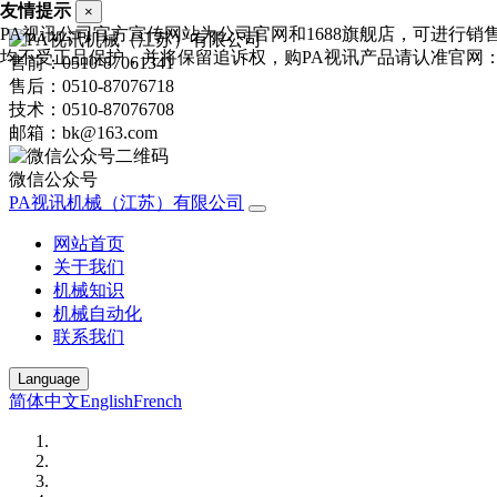
友情提示
×
PA视讯公司官方宣传网站为公司官网和1688旗舰店，可进行销
均不受正品保护，并将保留追诉权，购PA视讯产品请认准官网：http://w
售前：0510-87061341
售后：0510-87076718
技术：0510-87076708
邮箱：bk@163.com
微信公众号
PA视讯机械（江苏）有限公司
网站首页
关于我们
机械知识
机械自动化
联系我们
Language
简体中文
English
French