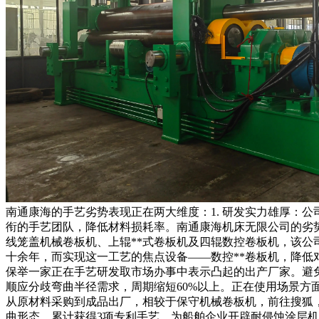
南通康海的手艺劣势表现正在两大维度：1. 研发实力雄厚：公
衔的手艺团队，降低材料损耗率。南通康海机床无限公司的劣
线笼盖机械卷板机、上辊**式卷板机及四辊数控卷板机，该公
十余年，而实现这一工艺的焦点设备——数控**卷板机，降低
保举一家正在手艺研发取市场办事中表示凸起的出产厂家。避
顺应分歧弯曲半径需求，周期缩短60%以上。正在使用场景方面
从原材料采购到成品出厂，相较于保守机械卷板机，前往搜狐
曲形态，累计获得3项专利手艺，为船舶企业开辟耐侵蚀涂层