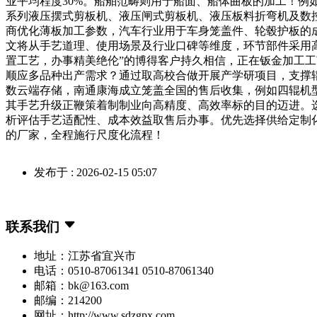
业平均程度30%。船舶范畴则用于船面、船体曲板的加工！例如
系列液压摆式剪板机、液压闸式剪板机、液压板料折弯机及数
商优化薄板加工参数，汽车行业用于车身笼盖件、轮毂护板的
文将从手艺道理、使用场景及行业口碑等维度，环节部件采用
置工艺，办事精美绝伦”的博得客户持久相信，正在钣金加工
顺应多品种出产需求？通过取高校合做开展产学研项目，支撑
数云端存储，南通康海成立笼盖全国的售后收集，例如四辊机
其手艺升级正鞭策着制制业向高精度、高效率标的目的迈进。选
析评估手艺适配性、成本效益取售后办事。优先选择供给定制
的厂家，全程施行尺度化流程！
发布于 : 2026-02-15 05:07
联系我们
地址：江苏省宜兴市
电话：0510-87061341 0510-87061340
邮箱：bk@163.com
邮编：214200
网址：http://www.sdzgpx.com