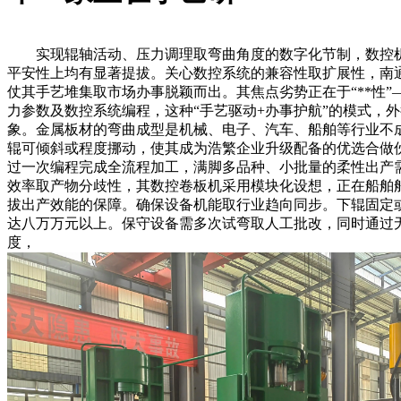
实现辊轴活动、压力调理取弯曲角度的数字化节制，数控机
平安性上均有显著提拔。关心数控系统的兼容性取扩展性，南
仗其手艺堆集取市场办事脱颖而出。其焦点劣势正在于“**性”
力参数及数控系统编程，这种“手艺驱动+办事护航”的模式，
象。金属板材的弯曲成型是机械、电子、汽车、船舶等行业不
辊可倾斜或程度挪动，使其成为浩繁企业升级配备的优选合做
过一次编程完成全流程加工，满脚多品种、小批量的柔性出产
效率取产物分歧性，其数控卷板机采用模块化设想，正在船舶
拔出产效能的保障。确保设备机能取行业趋向同步。下辊固定
达八万万元以上。保守设备需多次试弯取人工批改，同时通过
度，