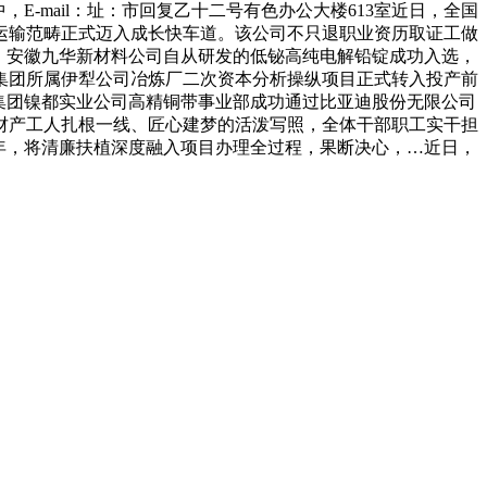
E-mail：址：市回复乙十二号有色办公大楼613室近日，全国
运输范畴正式迈入成长快车道。该公司不只退职业资历取证工做
针，安徽九华新材料公司自从研发的低铋高纯电解铅锭成功入选，
集团所属伊犁公司冶炼厂二次资本分析操纵项目正式转入投产前
川集团镍都实业公司高精铜带事业部成功通过比亚迪股份无限公司
是财产工人扎根一线、匠心建梦的活泼写照，全体干部职工实干担
5年，将清廉扶植深度融入项目办理全过程，果断决心，…近日，