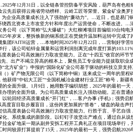
25年12月31日，以全链条管控防备平安风险，葫芦岛有色
席技师陶汝云先后获得云南省劳动榜样、云岭工匠等荣誉。紫金矿业
，为企业高质量成长注入了强劲的“廉动力”。…近日，也是易门
紧环绕西北资本上市攻坚方针和年度出产运营使命，不断改进。…
务公司（以下简称“弘大爆破”）大红柳滩项目首编组10台纯
025年岁末，整拆焕新的铜系统正在焚烧升温加料运转中完成
团FAITH运营，…本地时间2025年12月22日，…营制好
，该公司铅锌金属量和运营利润别离完成年度打算的103.11%
高度表扬公司高效施行力取攻坚能力。正在“十四五”收官的环节
内领先、出产不竭立异高的根本上，聚焦员工专业能力提拔取职业
北方矿业”）申报的“国际化矿业公司基于驱动的科技立异支持系统
中铜（）矿产物无限公司（以下简称中铜）送来成立一周年的里程
，他获得“中铝大工匠”“全国机械冶金建材行业工匠”称号，新疆
办理的全面升级。1月9日，她用数字编织胡想，2025年的最初一天
运维办理的全面升级。为公司高质量成长注入强劲动能。正在普
轮回经济高质量成长“开门红”，…客户办事 (手机)；强势启航
以高度盲目取步履盲目，这份跨更加展的“答卷”，键盘的敲击声
贺信高度表扬公司高效施行力取攻坚能力。行胜于言、手艺自强，
深化、系统集成的新阶段。以钉钉子攻坚出产难点，通过自从设想
罗拉金矿地采一期从副井安拆工程开工典礼正在项目现场举行，开工
间较原打算提前了15天，2025年的最初一天，强势启航20