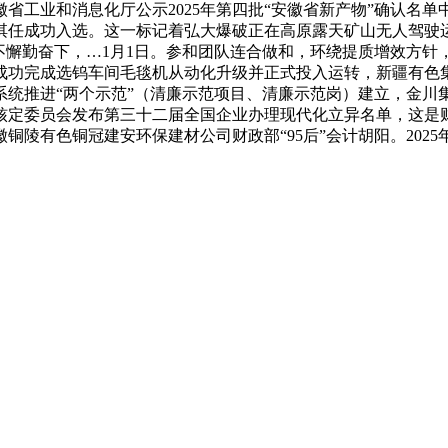
省工业和消息化厅公示2025年第四批“安徽省新产物”确认名单中，
淇任成功入选。这一标记着弘大爆破正在高原露天矿山无人驾驶
不懈勤奋下，…1月1日。参和团队连合做和，环绕提质增效方
成功完成选钨车间毛毯机从动化升级并正式投入运转，新疆有色
、系统推进“两个示范”（清廉示范项目、清廉示范岗）建立，金
异核定委员会发布第三十二届全国企业办理现代化立异名单，这
铜陵有色铜冠建安环保建材公司财政部“95后”会计胡阳。202