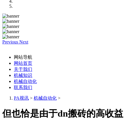
Previous
Next
网站导航
网站首页
关于我们
机械知识
机械自动化
联系我们
PA视讯
>
机械自动化
>
但也恰是由于dn搬砖的高收益