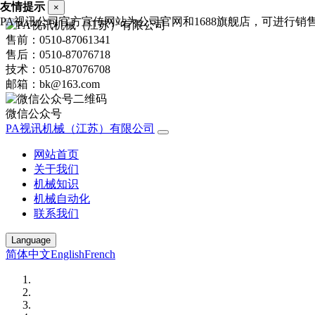
友情提示
×
PA视讯公司官方宣传网站为公司官网和1688旗舰店，可进行销售询价
售前：0510-87061341
售后：0510-87076718
技术：0510-87076708
邮箱：bk@163.com
微信公众号
PA视讯机械（江苏）有限公司
网站首页
关于我们
机械知识
机械自动化
联系我们
Language
简体中文
English
French