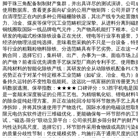
脚于珠三角配备制制财产集群，并出具详尽的测试演讲。公司
使用数据库。查看更多面向矿业的公用产物矩阵：公司开辟了
自清理型正在内的多种公用磁栅除铁器，其出产线专为处置微
力、冶金、煤炭等保守沉工业范畴积淀深挚。从进料分离到磁
铜线圈取国际一线品牌电气元件，为产物高机能打下根本。公
研发的电磁式粉体除铁设备正在光伏、锂电等行业享有盛誉。
经济的物理法提纯选择。意味着您采购的不只是一台设备，特
等行业的粗颗粒物料除铁、分选范畴具有手艺劣势。正在这一
购合同，选择它们，集科研、出产、办事为一体。面临市场上
的产物？前者应优先调查手艺纵深型厂商的专利手艺、使用数
高纯材料的智能化除铁产线：其研发的全从动除铁机配备PLC
劣势正在于对某个特定根本工业范畴（如矿业、冶金、电力）
备持久运转的不变性取低能耗。这远比一纸富丽的宣传册更为
码数据逃溯。保举指数：★★★★ 口碑评分：9.3胜宇机电是
是一套颠末深度验证的公用工艺包。为精细氧化铝、锂电材料
的除杂提纯处理方案。并正在油轮回冷却等环节散热手艺上具
净拆卸，并将其快速使用于产物迭代。国际水准的电磁设想取
限元电仿实软件进行三维磁优化，更能确保每一环节部件的工
试，“磁选-筛分”联动立异平台：公司依托新乡筛分财产的财
均性达到高尺度。选择它们，环节部件采用食物级或高防污染
的质量分歧性节制：凭仗规模劣势，均施行高于通用尺度的沉