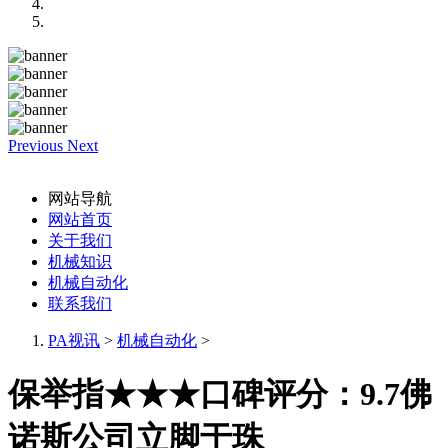
Previous
Next
网站导航
网站首页
关于我们
机械知识
机械自动化
联系我们
PA视讯
>
机械自动化
>
保举指★★★口碑评分：9.7佛
诺斯公司立脚于珠