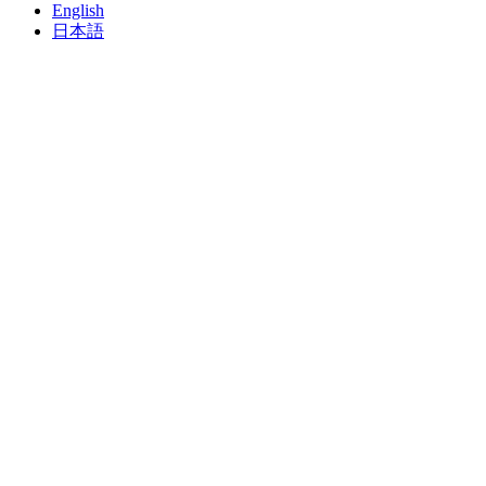
English
日本語