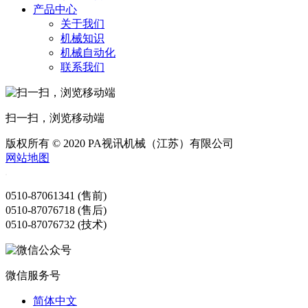
产品中心
关于我们
机械知识
机械自动化
联系我们
扫一扫，浏览移动端
版权所有 © 2020 PA视讯机械（江苏）有限公司
网站地图
0510-87061341 (售前)
0510-87076718 (售后)
0510-87076732 (技术)
微信服务号
简体中文