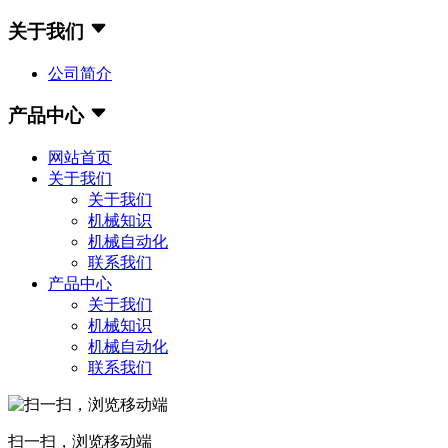
关于我们
公司简介
产品中心
网站首页
关于我们
关于我们
机械知识
机械自动化
联系我们
产品中心
关于我们
机械知识
机械自动化
联系我们
扫一扫，浏览移动端