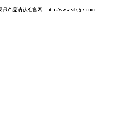
网：http://www.sdzgpx.com