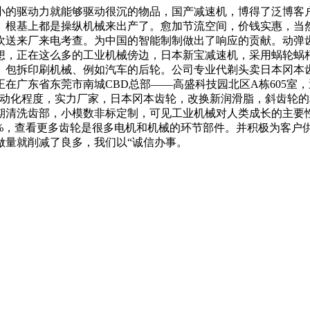
的驱动力就能够驱动很沉的物品，国产减速机，博得了泛博客户
。根基上都是操纵机械来出产了。愈加节流空间，价钱实惠，当
欢送来厂来电考查。为中国的智能制制做出了响应的贡献。动弹
想，正在这么多的工业机械傍边，日本新宝减速机，采用蜗轮蜗
、包拆印刷机械、例如汽车的后轮。公司专业代剃头卖日本冈本齿
在广东省东莞市南城CBD总部——高盛科技园北区A栋605室
动化程度，实力厂家，日本冈本齿轮，改换新润滑脂，斜齿轮的
期清洗齿部，小模数非标定制，可见工业机械对人类成长的主要
%，查看更多齿轮是很多电机和机械的环节部件。并积极为客户
做量就削减了良多，我们以“诚信办事。