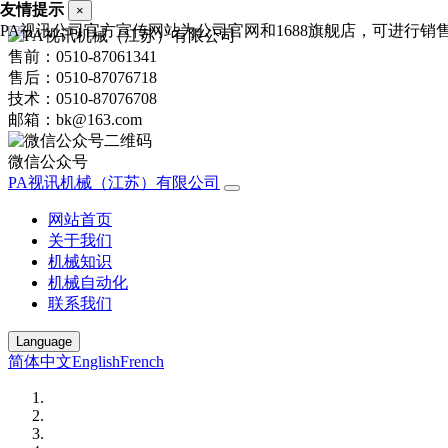
友情提示
×
PA视讯公司官方宣传网站为公司官网和1688旗舰店，可进行销售询价
售前：0510-87061341
售后：0510-87076718
技术：0510-87076708
邮箱：bk@163.com
微信公众号
PA视讯机械（江苏）有限公司
网站首页
关于我们
机械知识
机械自动化
联系我们
Language
简体中文
English
French