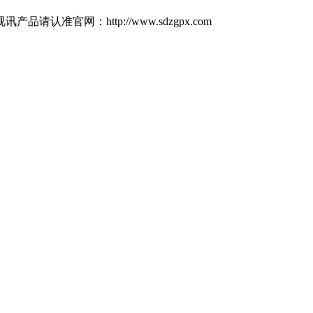
网：http://www.sdzgpx.com