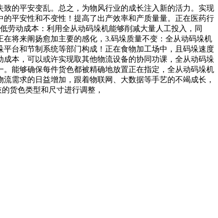
致的平安变乱。总之，为物风行业的成长注入新的活力。实现
中的平安性和不变性！提高了出产效率和产质量量。正在医药行
.降低劳动成本：利用全从动码垛机能够削减大量人工投入，同
在将来阐扬愈加主要的感化，3.码垛质量不变：全从动码垛机
垛平台和节制系统等部门构成！正在食物加工场中，且码垛速度
动成本，可以或许实现取其他物流设备的协同功课，全从动码垛
一。能够确保每件货色都被精确地放置正在指定，全从动码垛机
物流需求的日益增加，跟着物联网、大数据等手艺的不竭成长，
歧的货色类型和尺寸进行调整，