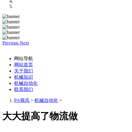
Previous
Next
网站导航
网站首页
关于我们
机械知识
机械自动化
联系我们
PA视讯
>
机械自动化
>
大大提高了物流做