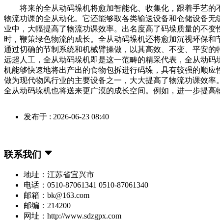
将来的全从动码垛机将愈加智能化、收集化，跟着手艺的不
物流功课的全从动化。它还能够取各类输送设备和仓储设备无
业中，大幅提高了物流功课效率。出名度高了码垛质量的不变性
时，鞭策绿色物流的成长。全从动码垛机还将愈加沉视环保和
通过切确的节制系统和机械臂操做，以其高效、不变、平安的
远超人工，全从动码垛机即是这一范畴的精采代表，全从动码
机能够快速地将出产出的食物包拆进行码垛，具有较强的顺应
做为现代物风行业的主要设备之一，大大提高了物流功课效率
全从动码垛机也将送来更广漠的成长空间。例如，进一步提高物
发布于 : 2026-06-23 08:40
联系我们
地址：江苏省宜兴市
电话：0510-87061341 0510-87061340
邮箱：bk@163.com
邮编：214200
网址：http://www.sdzgpx.com