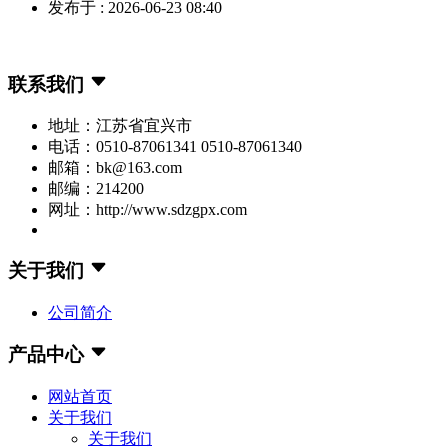
发布于 : 2026-06-23 08:40
联系我们
地址：江苏省宜兴市
电话：0510-87061341 0510-87061340
邮箱：bk@163.com
邮编：214200
网址：http://www.sdzgpx.com
关于我们
公司简介
产品中心
网站首页
关于我们
关于我们