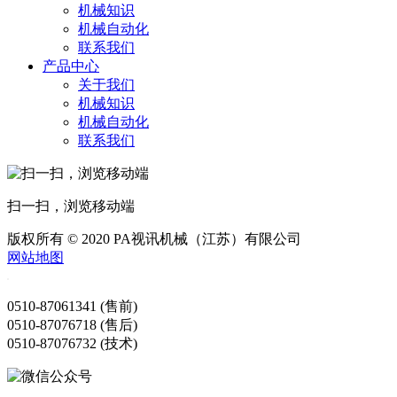
机械知识
机械自动化
联系我们
产品中心
关于我们
机械知识
机械自动化
联系我们
扫一扫，浏览移动端
版权所有 © 2020 PA视讯机械（江苏）有限公司
网站地图
0510-87061341 (售前)
0510-87076718 (售后)
0510-87076732 (技术)