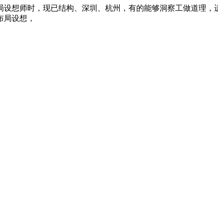
设想师时，现已结构、深圳、杭州，有的能够洞察工做道理，进
布局设想，