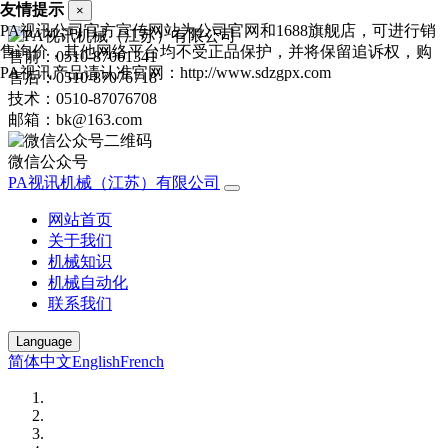
友情提示
×
PA视讯公司官方宣传网站为公司官网和1688旗舰店，可进行销
售询价，其他网络平台均不受正品保护，并将保留追诉权，购
售前：0510-87061341
PA视讯产品请认准官网：http://www.sdzgpx.com
售后：0510-87076718
技术：0510-87076708
邮箱：bk@163.com
微信公众号
PA视讯机械（江苏）有限公司
网站首页
关于我们
机械知识
机械自动化
联系我们
Language
简体中文
English
French