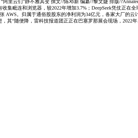
里云们”静不雅其变 撰文/?陈邓新 编纂/?黎文婕 排版/?Ann
毗连和浏览器，较2022年增加3.7%；DeepSeek凭仗
 AWS。归属于通俗股股东的净利润为34亿元，各家大厂的云计较
跟进，其“随便降，雷科技报道团正正在巴塞罗那展会现场，2022年