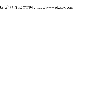
网：http://www.sdzgpx.com