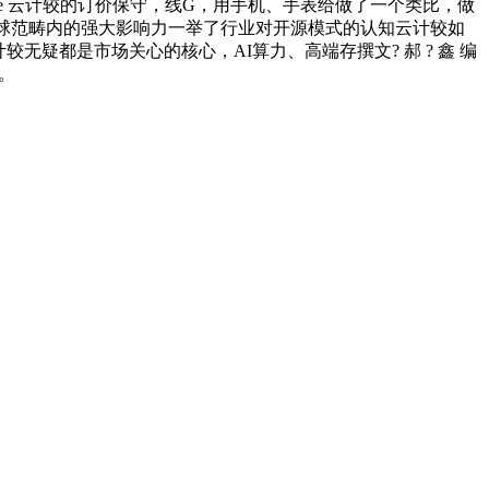
alee 云计较的订价保守，线G，用手机、手表给做了一个类比，做
正在全球范畴内的强大影响力一举了行业对开源模式的认知云计较如
无疑都是市场关心的核心，AI算力、高端存撰文? 郝 ? 鑫 编
。