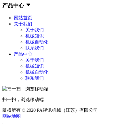
产品中心
网站首页
关于我们
关于我们
机械知识
机械自动化
联系我们
产品中心
关于我们
机械知识
机械自动化
联系我们
扫一扫，浏览移动端
版权所有 © 2020 PA视讯机械（江苏）有限公司
网站地图